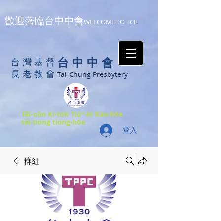
歡迎蒞臨台中中會
WELCOME TO TCP
台中中會
台灣基督
長老教會
Tai-Chung Presbytery
Tâi-oân Ki-tok Tiúⁿ-ló Kàu-hōe
tâi-tiong tiong-hōe
登入
群組