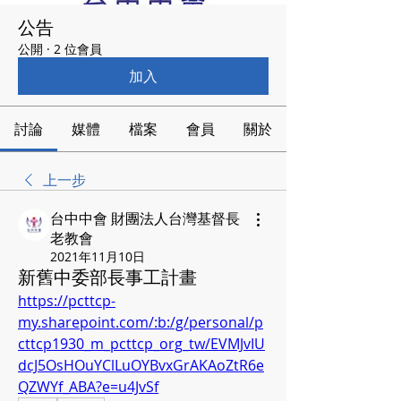
公告
公開
·
2 位會員
加入
討論
媒體
檔案
會員
關於
上一步
台中中會 財團法人台灣基督長
老教會
2021年11月10日
新舊中委部長事工計畫
https://pcttcp-
my.sharepoint.com/:b:/g/personal/p
cttcp1930_m_pcttcp_org_tw/EVMJvIU
dcJ5OsHOuYClLuOYBvxGrAKAoZtR6e
QZWYf_ABA?e=u4JvSf