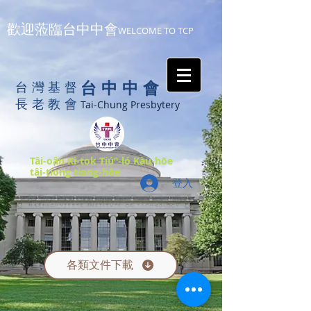
歡迎蒞臨台中中會
WELCOME TO TCP
台中中會
台灣基督
長老教會
Tai-Chung Presbytery
Tâi-oân Ki-tok Tiúⁿ-ló Kàu-hōe
tâi-tiong tiong-hōe
登入
各類文件下載