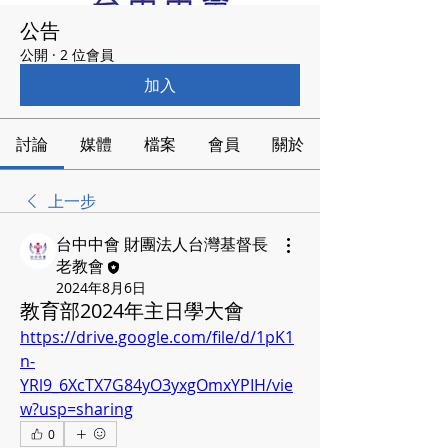
公告
公開
·
2 位會員
加入
討論
媒體
檔案
會員
關於
上一步
台中中會 財團法人台灣基督長
老教會
2024年8月6日
教育部2024年主日學大會
https://drive.google.com/file/d/1pK1
n-
YRl9_6XcTX7G84yO3yxgOmxYPIH/vie
w?usp=sharing
0