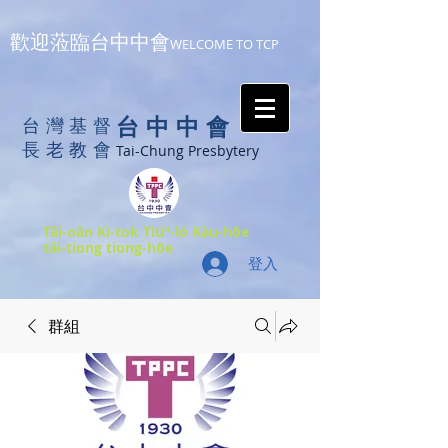
歡迎蒞臨台中中會
WELCOME TO TCP
台中中會
台灣基督
長老教會
Tai-Chung Presbytery
Tâi-oân Ki-tok Tiúⁿ-ló Kàu-hōe
tâi-tiong tiong-hōe
登入
群組