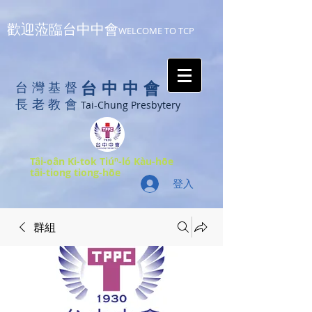
歡迎蒞臨台中中會
WELCOME TO TCP
台中中會
台灣基督
長老教會
Tai-Chung Presbytery
Tâi-oân Ki-tok Tiúⁿ-ló Kàu-hōe
tâi-tiong tiong-hōe
登入
群組