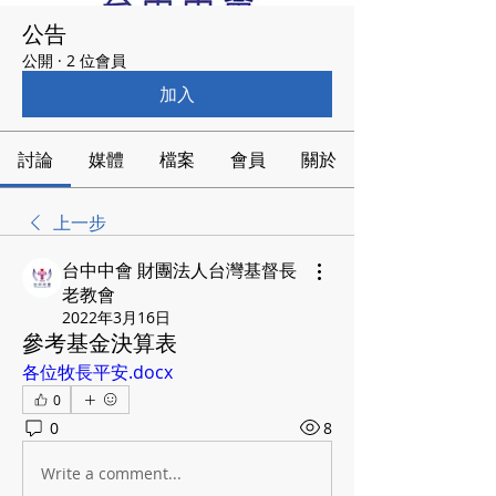
公告
公開
·
2 位會員
加入
討論
媒體
檔案
會員
關於
上一步
台中中會 財團法人台灣基督長
老教會
2022年3月16日
參考基金決算表
各位牧長平安.docx
0
0
8
Write a comment...