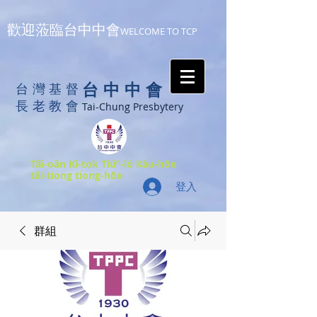
歡迎蒞臨台中中會
WELCOME TO TCP
台中中會
台灣基督
長老教會
Tai-Chung Presbytery
Tâi-oân Ki-tok Tiúⁿ-ló Kàu-hōe
tâi-tiong tiong-hōe
登入
群組