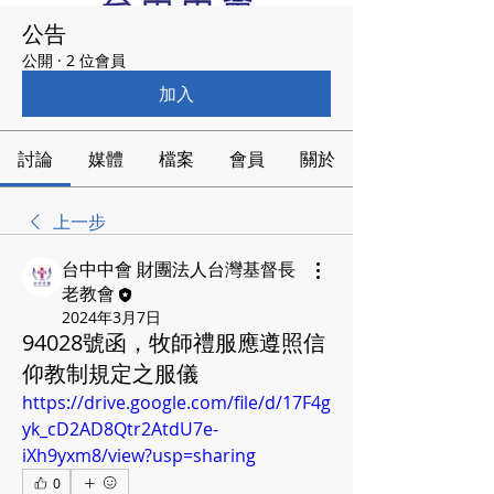
公告
公開
·
2 位會員
加入
討論
媒體
檔案
會員
關於
上一步
台中中會 財團法人台灣基督長
老教會
2024年3月7日
94028號函，牧師禮服應遵照信
仰教制規定之服儀
https://drive.google.com/file/d/17F4g
yk_cD2AD8Qtr2AtdU7e-
iXh9yxm8/view?usp=sharing
0