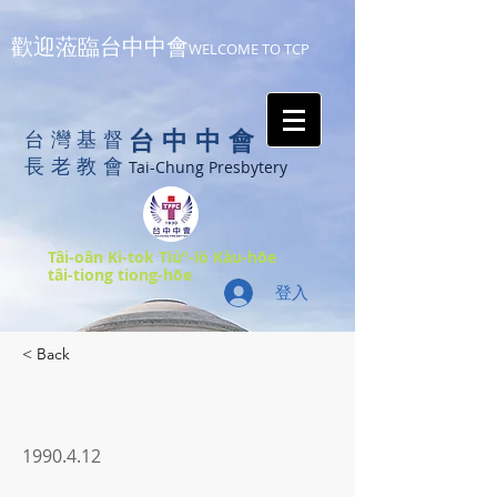
歡迎蒞臨台中中會
WELCOME TO TCP
台中中會
台灣基督
長老教會
Tai-Chung Presbytery
Tâi-oân Ki-tok Tiúⁿ-ló Kàu-hōe
tâi-tiong tiong-hōe
登入
< Back
1990.4.12