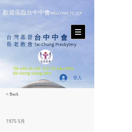
歡迎蒞臨台中中會
WELCOME TO TCP
台中中會
台灣基督
長老教會
Tai-Chung Presbytery
Tâi-oân Ki-tok Tiúⁿ-ló Kàu-hōe
tâi-tiong tiong-hōe
登入
< Back
1975 5月