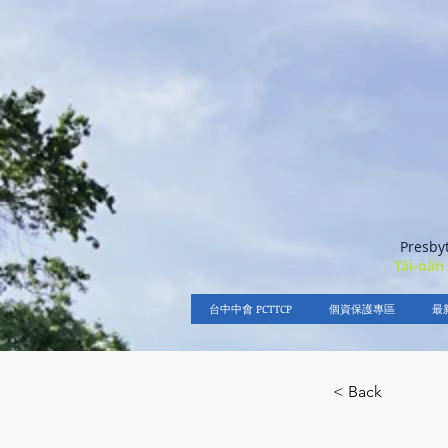
Presby
Tâi-oân
台中中會 PCTTCP
個資保護專區
最
< Back