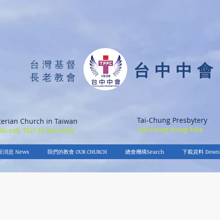
台灣基督
台中中會
長老教會
Tai-Chung Presbytery
terian Church in Taiwan
tâi-tiong tiong-hōe
 Ki-tok Tiúⁿ-ló Kàu-hōe
新消息 News
我們的教會 OUR CHURCH
總會機構Search
下載資料 Downl