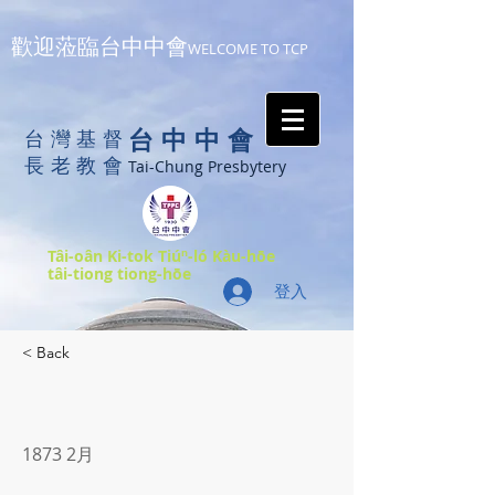
歡迎蒞臨台中中會
WELCOME TO TCP
台中中會
台灣基督
長老教會
Tai-Chung Presbytery
Tâi-oân Ki-tok Tiúⁿ-ló Kàu-hōe
tâi-tiong tiong-hōe
登入
< Back
1873 2月