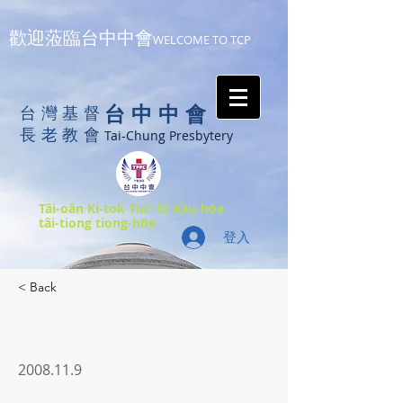
歡迎蒞臨台中中會
WELCOME TO TCP
台中中會
台灣基督
長老教會
Tai-Chung Presbytery
Tâi-oân Ki-tok Tiúⁿ-ló Kàu-hōe
tâi-tiong tiong-hōe
登入
< Back
2008.11.9