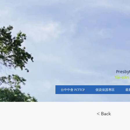
Presby
Tâi-oân
台中中會 PCTTCP
個資保護專區
最
< Back