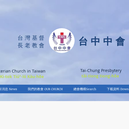
台灣基督
台中中會
長老教會
Tai-Chung Presbytery
terian Church in Taiwan
tâi-tiong tiong-hōe
 Ki-tok Tiúⁿ-ló Kàu-hōe
新消息 News
我們的教會 OUR CHURCH
總會機構Search
下載資料 Downl