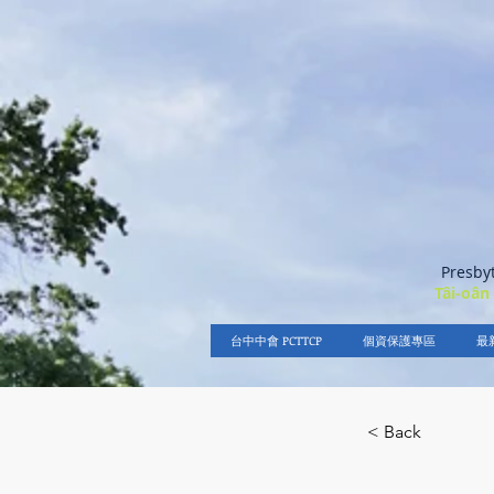
Presby
Tâi-oân
台中中會 PCTTCP
個資保護專區
最
< Back