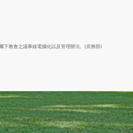
屬下教會之議事錄電腦化以及管理辦法。(庶務部)