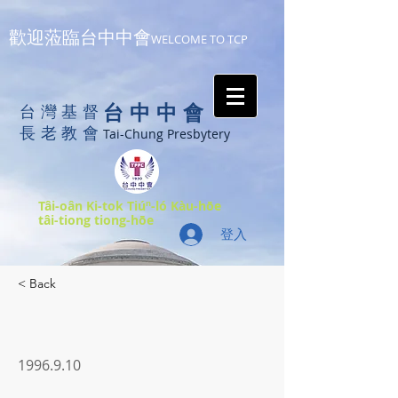
歡迎蒞臨台中中會
WELCOME TO TCP
台中中會
台灣基督
長老教會
Tai-Chung Presbytery
Tâi-oân Ki-tok Tiúⁿ-ló Kàu-hōe
tâi-tiong tiong-hōe
登入
< Back
1996.9.10