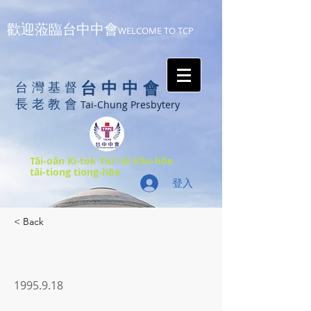
歡迎蒞臨台中中會
WELCOME TO TCP
台中中會
台灣基督
長老教會
Tai-Chung Presbytery
Tâi-oân Ki-tok Tiúⁿ-ló Kàu-hōe
tâi-tiong tiong-hōe
登入
< Back
1995.9.18