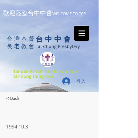
歡迎蒞臨台中中會
WELCOME TO TCP
台中中會
台灣基督
長老教會
Tai-Chung Presbytery
Tâi-oân Ki-tok Tiúⁿ-ló Kàu-hōe
tâi-tiong tiong-hōe
登入
< Back
1994.10.3