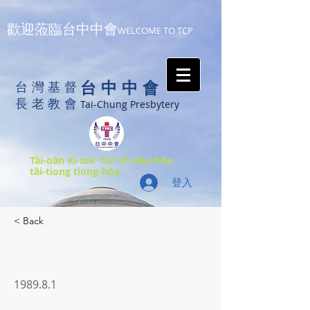
歡迎蒞臨台中中會
WELCOME TO TCP
台中中會
台灣基督
長老教會
Tai-Chung Presbytery
Tâi-oân Ki-tok Tiúⁿ-ló Kàu-hōe
tâi-tiong tiong-hōe
登入
< Back
1989.8.1