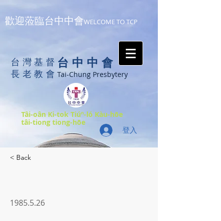
歡迎蒞臨台中中會
WELCOME TO TCP
台中中會
台灣基督
長老教會
Tai-Chung Presbytery
Tâi-oân Ki-tok Tiúⁿ-ló Kàu-hōe
tâi-tiong tiong-hōe
登入
< Back
1985.5.26