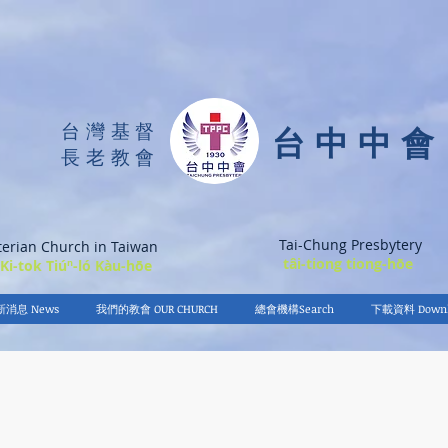
台灣基督
台中中會
長老教會
Tai-Chung Presbytery
terian Church in Taiwan
tâi-tiong tiong-hōe
 Ki-tok Tiúⁿ-ló Kàu-hōe
新消息 News
我們的教會 OUR CHURCH
總會機構Search
下載資料 Downl