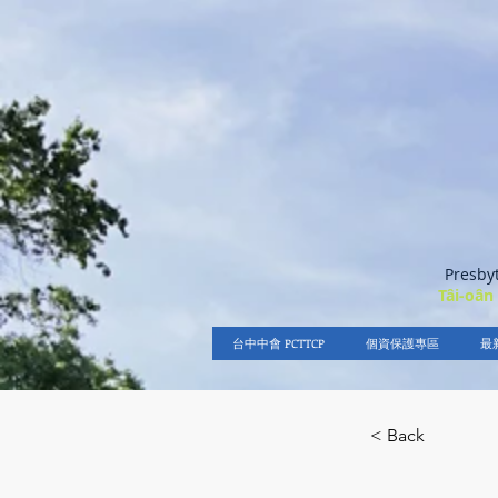
Presby
Tâi-oân
台中中會 PCTTCP
個資保護專區
最
< Back