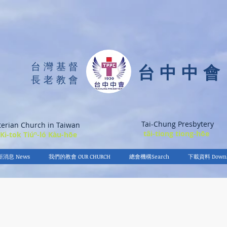
台灣基督
台中中會
長老教會
Tai-Chung Presbytery
terian Church in Taiwan
tâi-tiong tiong-hōe
 Ki-tok Tiúⁿ-ló Kàu-hōe
新消息 News
我們的教會 OUR CHURCH
總會機構Search
下載資料 Downl