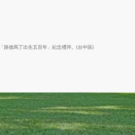
「路德馬丁出生五百年」紀念禮拜。(台中區)