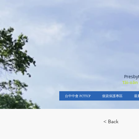
Presby
Tâi-oân
台中中會 PCTTCP
個資保護專區
最
< Back