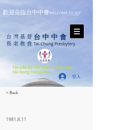
歡迎蒞臨台中中會
WELCOME TO TCP
台中中會
台灣基督
長老教會
Tai-Chung Presbytery
Tâi-oân Ki-tok Tiúⁿ-ló Kàu-hōe
tâi-tiong tiong-hōe
登入
< Back
1981.8.11