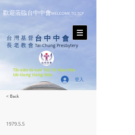
歡迎蒞臨台中中會
WELCOME TO TCP
台中中會
台灣基督
長老教會
Tai-Chung Presbytery
Tâi-oân Ki-tok Tiúⁿ-ló Kàu-hōe
tâi-tiong tiong-hōe
登入
< Back
1979.5.5