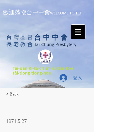
歡迎蒞臨台中中會
WELCOME TO TCP
台中中會
台灣基督
長老教會
Tai-Chung Presbytery
Tâi-oân Ki-tok Tiúⁿ-ló Kàu-hōe
tâi-tiong tiong-hōe
登入
< Back
1971.5.27