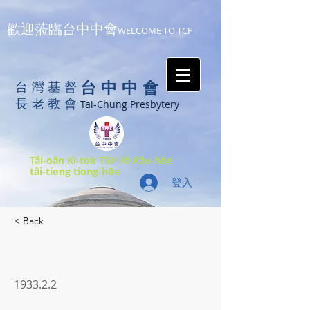
歡迎蒞臨台中中會
WELCOME TO TCP
台中中會
台灣基督
長老教會
Tai-Chung Presbytery
Tâi-oân Ki-tok Tiúⁿ-ló Kàu-hōe
tâi-tiong tiong-hōe
登入
< Back
1933.2.2