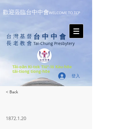
歡迎蒞臨台中中會
WELCOME TO TCP
台中中會
台灣基督
長老教會
Tai-Chung Presbytery
Tâi-oân Ki-tok Tiúⁿ-ló Kàu-hōe
tâi-tiong tiong-hōe
登入
< Back
1872.1.20